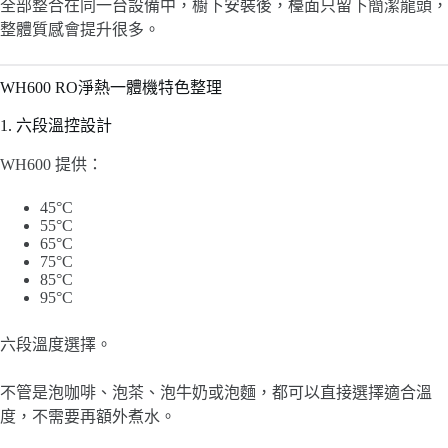
全部整合在同一台設備中，櫥下安裝後，檯面只留下簡潔龍頭，
整體質感會提升很多。
WH600 RO淨熱一體機特色整理
1. 六段溫控設計
WH600 提供：
45°C
55°C
65°C
75°C
85°C
95°C
六段溫度選擇。
不管是泡咖啡、泡茶、泡牛奶或泡麵，都可以直接選擇適合溫
度，不需要再額外煮水。