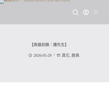
跳
至
主
要
內
容
【高雄前鎮｜鍾先生】
2026-05-29
其它
,
廚具