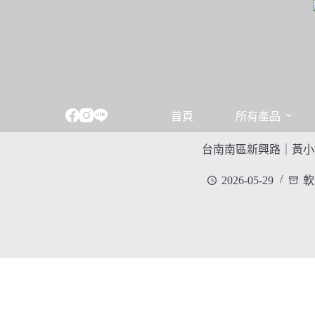
跳
至
主
要
內
容
首頁
所有產品
台南南區新興路｜黃小
2026-05-29
軟