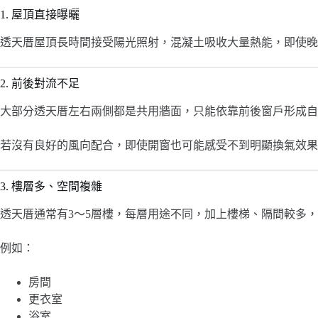
1. 屋頂直接曝曬
透天厝屋頂長時間接受陽光照射，混凝土吸收大量熱能，即使晚
2. 前後對流不足
大部分透天厝左右兩側都是共用牆面，只能依靠前後窗戶形成自
若沒有良好的風向配合，即使開窗也可能感受不到明顯換氣效果
3. 樓層多、空間複雜
透天厝通常有3～5層樓，每層用途不同，加上樓梯、隔間較多
例如：
房間
更衣室
浴室