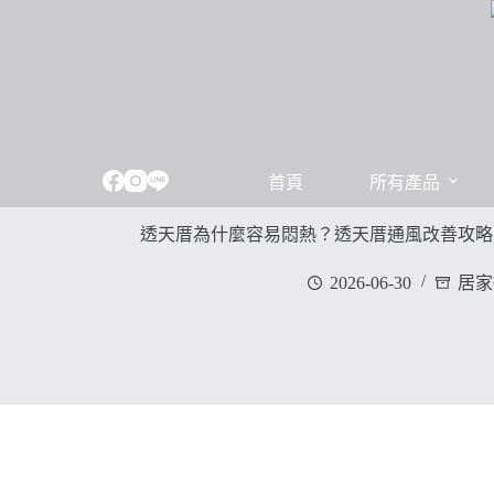
跳
至
主
要
內
容
首頁
所有產品
透天厝為什麼容易悶熱？透天厝通風改善攻略
2026-06-30
居家