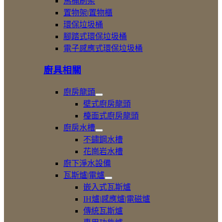
馬桶刷架
置物架|置物櫃
環保垃圾桶
腳踏式環保垃圾桶
電子感應式環保垃圾桶
廚具相關
廚房龍頭
展
壁式廚房龍頭
開
檯面式廚房龍頭
廚
廚房水槽
房
展
龍
不鏽鋼水槽
開
頭
花崗岩水槽
廚
廚下淨水設備
房
水
瓦斯爐|電爐
槽
展
嵌入式瓦斯爐
開
IH爐|感應爐|電磁爐
瓦
傳統瓦斯爐
斯
爐|