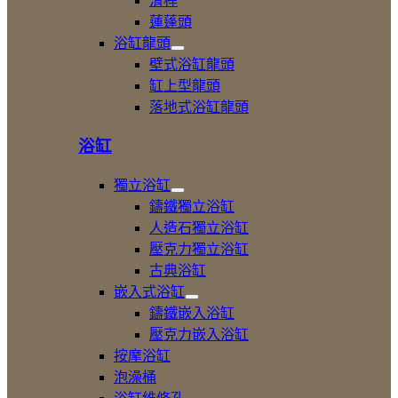
滑桿
浴
龍
蓮蓬頭
頭
浴缸龍頭
展
壁式浴缸龍頭
開
缸上型龍頭
浴
落地式浴缸龍頭
缸
龍
頭
浴缸
獨立浴缸
展
鑄鐵獨立浴缸
開
人造石獨立浴缸
獨
壓克力獨立浴缸
立
浴
古典浴缸
缸
嵌入式浴缸
展
鑄鐵嵌入浴缸
開
壓克力嵌入浴缸
嵌
按摩浴缸
入
式
泡澡桶
浴