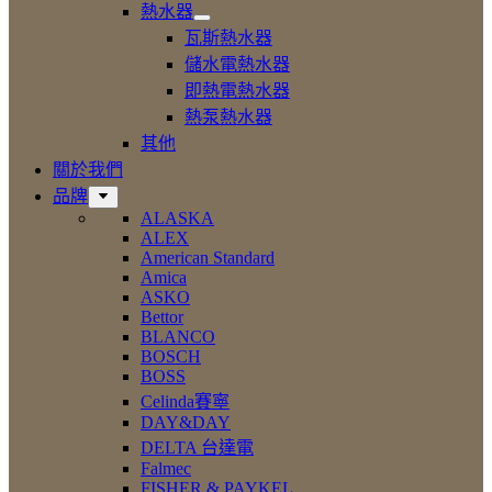
設
熱水器
備
展
瓦斯熱水器
開
儲水電熱水器
熱
即熱電熱水器
水
器
熱泵熱水器
其他
關於我們
品牌
ALASKA
ALEX
American Standard
Amica
ASKO
Bettor
BLANCO
BOSCH
BOSS
Celinda賽寧
DAY&DAY
DELTA 台達電
Falmec
FISHER & PAYKEL