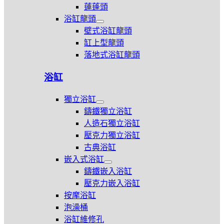
龍
蓮蓬頭
頭
浴缸龍頭
展
壁式浴缸龍頭
開
缸上型龍頭
浴
落地式浴缸龍頭
缸
龍
頭
浴缸
獨立浴缸
展
鑄鐵獨立浴缸
開
人造石獨立浴缸
獨
壓克力獨立浴缸
立
浴
古典浴缸
缸
嵌入式浴缸
展
鑄鐵嵌入浴缸
開
壓克力嵌入浴缸
嵌
按摩浴缸
入
式
泡澡桶
浴
浴缸維修孔
缸