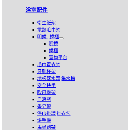
浴室配件
衛生紙架
電熱毛巾架
明鏡 | 鏡櫃
展
明鏡
開
鏡櫃
明
置物平台
鏡
|
毛巾置衣架
鏡
牙刷杯架
櫃
地板落水頭|集水槽
安全扶手
吹風機架
皂液瓶
香皂架
浴巾掛環|掛衣勾
烘手機
馬桶刷架