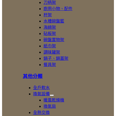
展
刀柄架
開
廚用小物、配件
廚
杯架
房
五
水槽碗盤籃
金
海綿架
配
砧板架
件
碗盤置物架
紙巾架
調味罐架
鍋子、鍋蓋架
餐具架
其他分類
全戶軟水
換氣設備
展
暖風乾燥機
開
換氣扇
換
全熱交換
氣