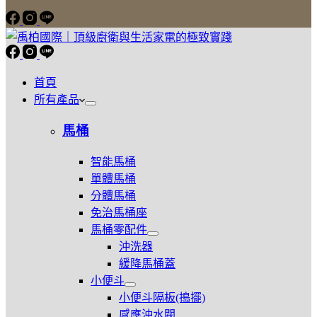
首頁
所有產品
馬桶
智能馬桶
單體馬桶
分體馬桶
免治馬桶座
馬桶零配件
展
沖洗器
開
緩降馬桶蓋
馬
小便斗
桶
展
零
小便斗隔板(搗擺)
開
配
感應沖水閥