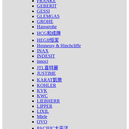
FRANKE
GEBERIT
GESSI
GLEMGAS
GROHE
Hansgrohe
HCG和成牌
HEGII恒潔
Hennessy & Hinchcliffe
INAX
INDESIT
innoci
JTL喜特麗
JUSTIME
KARAT凱樂
KOHLER
KVK
KWC
LIEBHERR
LIPPER
LIXIL
Miele
OVO
PACIFIC太平洋