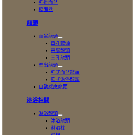
壁掛面盆
檯面盆
龍頭
面盆龍頭
展
單孔龍頭
開
高腳龍頭
面
三孔龍頭
盆
龍
壁出龍頭
頭
展
壁式面盆龍頭
開
壁式淋浴龍頭
壁
自動感應龍頭
出
龍
頭
淋浴相關
淋浴龍頭
展
沐浴龍頭
開
淋浴柱
淋