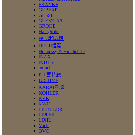
FRANKE
GEBERIT
GESSI
GLEMGAS
GROHE
Hansgrohe
HCG和成牌
HEGII恒潔
Hennessy & Hinchcliffe
INAX
INDESIT
innoci
JTL喜特麗
JUSTIME
KARAT凱樂
KOHLER
KVK
KWC
LIEBHERR
LIPPER
LIXIL
Miele
OVO