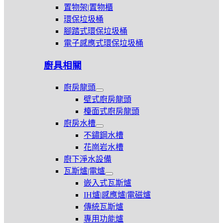
置物架|置物櫃
環保垃圾桶
腳踏式環保垃圾桶
電子感應式環保垃圾桶
廚具相關
廚房龍頭
展
壁式廚房龍頭
開
檯面式廚房龍頭
廚
廚房水槽
房
展
龍
不鏽鋼水槽
開
頭
花崗岩水槽
廚
廚下淨水設備
房
水
瓦斯爐|電爐
槽
展
嵌入式瓦斯爐
開
IH爐|感應爐|電磁爐
瓦
傳統瓦斯爐
斯
爐|
專用功能爐