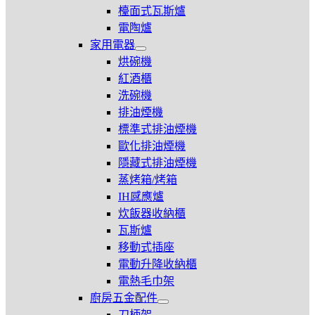
電
檯面式瓦斯爐
爐
電陶爐
家用電器
展
烘碗機
開
紅酒櫃
家
洗碗機
用
電
排油煙機
器
標準式排油煙機
歐化排油煙機
隱藏式排油煙機
蒸烤箱/烤箱
IH感應爐
炊飯器收納櫃
瓦斯爐
移動式插座
電動升降收納櫃
電熱毛巾架
廚房五金配件
展
刀柄架