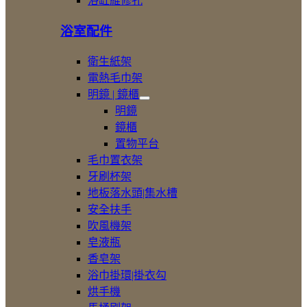
浴缸維修孔
缸
浴室配件
衛生紙架
電熱毛巾架
明鏡 | 鏡櫃
展
明鏡
開
鏡櫃
明
置物平台
鏡
|
毛巾置衣架
鏡
牙刷杯架
櫃
地板落水頭|集水槽
安全扶手
吹風機架
皂液瓶
香皂架
浴巾掛環|掛衣勾
烘手機