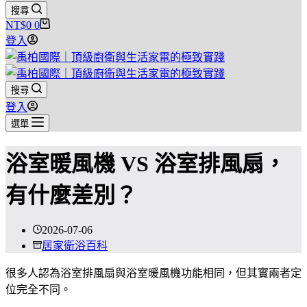
搜尋
NT$
0
0
購
登入
物
車
搜尋
登入
選單
浴室暖風機 VS 浴室排風扇，
有什麼差別？
2026-07-06
居家衛浴百科
很多人認為浴室排風扇與浴室暖風機功能相同，但其實兩者定
位完全不同。