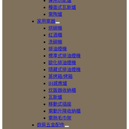
專用功能爐
電
檯面式瓦斯爐
爐
電陶爐
家用電器
展
烘碗機
開
紅酒櫃
家
洗碗機
用
電
排油煙機
器
標準式排油煙機
歐化排油煙機
隱藏式排油煙機
蒸烤箱/烤箱
IH感應爐
炊飯器收納櫃
瓦斯爐
移動式插座
電動升降收納櫃
電熱毛巾架
廚房五金配件