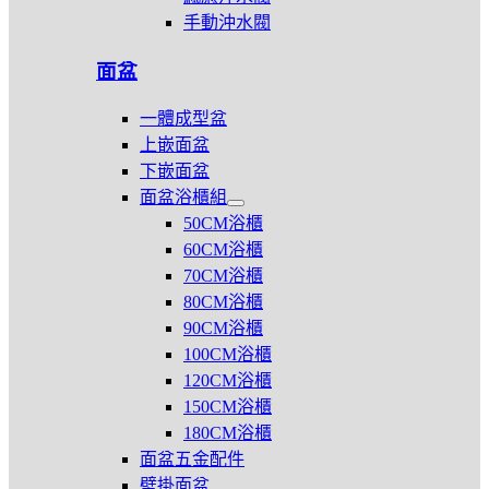
小
件
手動沖水閥
便
斗
面盆
一體成型盆
上嵌面盆
下嵌面盆
面盆浴櫃組
展
50CM浴櫃
開
60CM浴櫃
面
70CM浴櫃
盆
浴
80CM浴櫃
櫃
90CM浴櫃
組
100CM浴櫃
120CM浴櫃
150CM浴櫃
180CM浴櫃
面盆五金配件
壁掛面盆