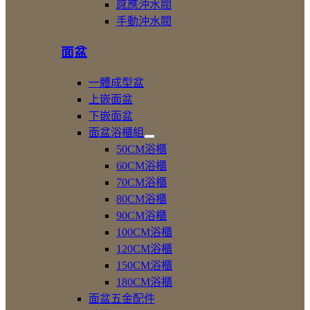
感應沖水閥
小
件
手動沖水閥
便
斗
面盆
一體成型盆
上嵌面盆
下嵌面盆
面盆浴櫃組
展
50CM浴櫃
開
60CM浴櫃
面
70CM浴櫃
盆
浴
80CM浴櫃
櫃
90CM浴櫃
組
100CM浴櫃
120CM浴櫃
150CM浴櫃
180CM浴櫃
面盆五金配件