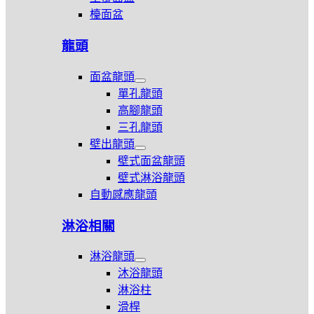
檯面盆
龍頭
面盆龍頭
展
單孔龍頭
開
高腳龍頭
面
三孔龍頭
盆
龍
壁出龍頭
頭
展
壁式面盆龍頭
開
壁式淋浴龍頭
壁
自動感應龍頭
出
龍
頭
淋浴相關
淋浴龍頭
展
沐浴龍頭
開
淋浴柱
淋
滑桿
浴