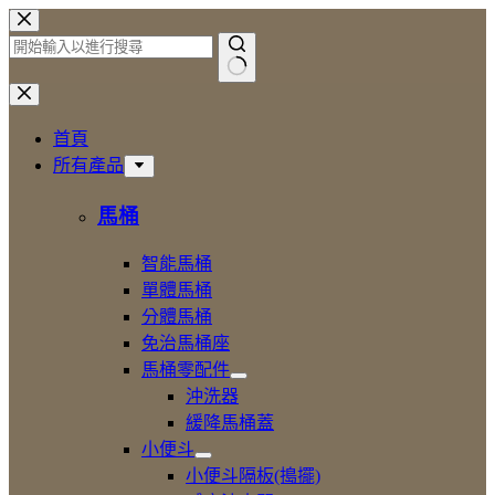
跳
至
主
找
要
不
內
首頁
到
容
所有產品
符
合
馬桶
條
件
智能馬桶
的
單體馬桶
結
分體馬桶
果
免治馬桶座
馬桶零配件
展
沖洗器
開
緩降馬桶蓋
馬
小便斗
桶
展
零
小便斗隔板(搗擺)
開
配