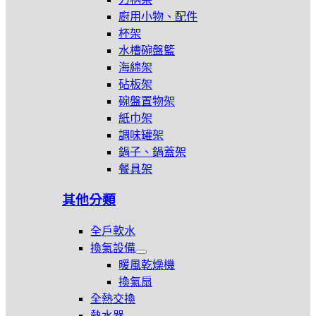
開
廚用小物、配件
廚
杯架
房
五
水槽碗盤籃
金
海綿架
配
砧板架
件
碗盤置物架
紙巾架
調味罐架
鍋子、鍋蓋架
餐具架
其他分類
全戶軟水
換氣設備
展
暖風乾燥機
開
換氣扇
換
全熱交換
氣
設
熱水器