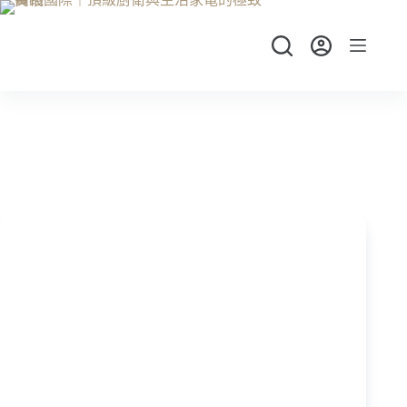
跳
至
主
要
內
容