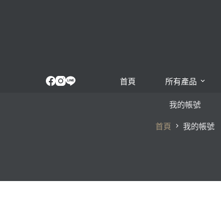
跳
至
主
要
內
容
首頁
所有產品
我的帳號
首頁
我的帳號