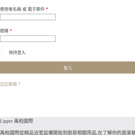
必
使用者名稱 或 電子郵件
*
填
必
密碼
*
填
保持登入
登入
忘記密碼？
Lipper 禹柏國際
禹柏國際從精品浴室設備開始到廚房相關用品,在了解你的居家裝