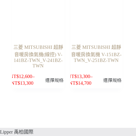
三菱 MITSUBISHI 超靜
三菱 MITSUBISHI 超靜
音暖房換氣機(線控) V-
音暖房換氣機 V-151BZ-
141BZ-TWN_V-241BZ-
TWN_V-251BZ-TWN
TWN
NT$
12,600
–
NT$
13,300
–
此
此
選擇規格
選擇規格
NT$
13,300
NT$
14,700
價
價
產
產
格
格
品
品
範
範
有
有
圍：
圍：
多
多
NT$12,600
NT$13,300
種
種
到
到
款
款
NT$13,300
NT$14,700
式。
式。
Lipper 禹柏國際
可
可