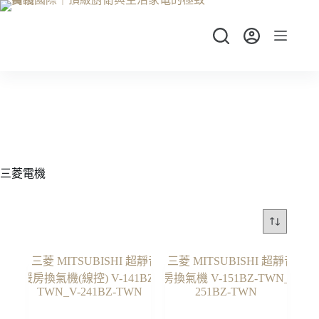
跳
至
主
要
內
容
三菱電機