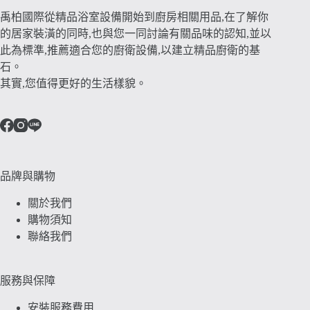
在
在
禹柏國際從精品浴室設備開始到廚房相關用品,在了解你
產
產
的居家裝潢的同時,也與您一同討論有關品味的認知,並以
品
品
此為標準,推薦適合您的廚衛設備,以建立精品廚衛的基
頁
頁
石。
面
面
其實,您值得更好的生活樣貌。
選
選
擇
擇
選
選
項
項
品牌與購物
關於我們
購物須知
聯絡我們
服務與保障
安裝服務費用