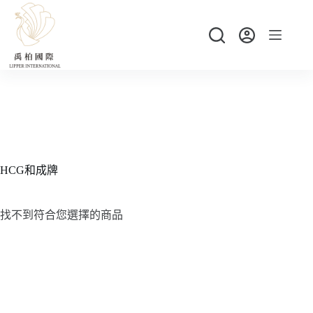
跳
至
主
要
內
容
HCG和成牌
找不到符合您選擇的商品