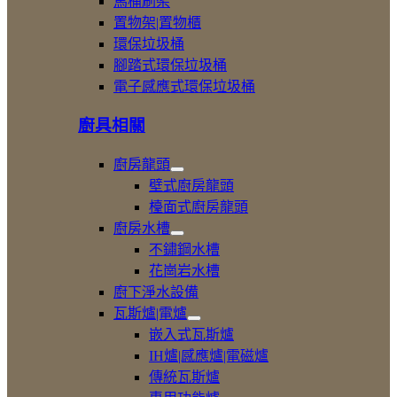
馬桶刷架
置物架|置物櫃
環保垃圾桶
腳踏式環保垃圾桶
電子感應式環保垃圾桶
廚具相關
廚房龍頭
展
壁式廚房龍頭
開
檯面式廚房龍頭
廚
廚房水槽
房
展
龍
不鏽鋼水槽
開
頭
花崗岩水槽
廚
廚下淨水設備
房
水
瓦斯爐|電爐
槽
展
嵌入式瓦斯爐
開
IH爐|感應爐|電磁爐
瓦
傳統瓦斯爐
斯
爐|