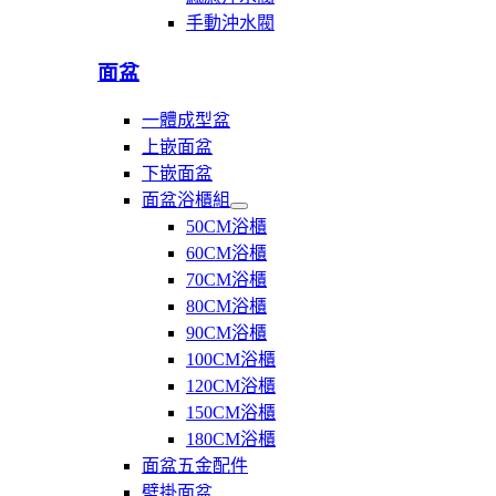
小
件
手動沖水閥
便
斗
面盆
一體成型盆
上嵌面盆
下嵌面盆
面盆浴櫃組
展
50CM浴櫃
開
60CM浴櫃
面
70CM浴櫃
盆
浴
80CM浴櫃
櫃
90CM浴櫃
組
100CM浴櫃
120CM浴櫃
150CM浴櫃
180CM浴櫃
面盆五金配件
壁掛面盆