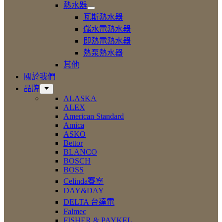
設
熱水器
備
展
瓦斯熱水器
開
儲水電熱水器
熱
即熱電熱水器
水
器
熱泵熱水器
其他
關於我們
品牌
ALASKA
ALEX
American Standard
Amica
ASKO
Bettor
BLANCO
BOSCH
BOSS
Celinda賽寧
DAY&DAY
DELTA 台達電
Falmec
FISHER & PAYKEL