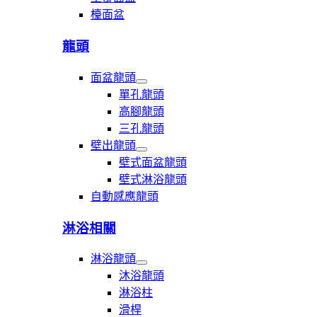
檯面盆
龍頭
面盆龍頭
展
單孔龍頭
開
高腳龍頭
面
三孔龍頭
盆
龍
壁出龍頭
頭
展
壁式面盆龍頭
開
壁式淋浴龍頭
壁
自動感應龍頭
出
龍
頭
淋浴相關
淋浴龍頭
展
沐浴龍頭
開
淋浴柱
淋
滑桿
浴