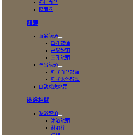
壁掛面盆
檯面盆
龍頭
面盆龍頭
展
單孔龍頭
開
高腳龍頭
面
三孔龍頭
盆
龍
壁出龍頭
頭
展
壁式面盆龍頭
開
壁式淋浴龍頭
壁
自動感應龍頭
出
龍
頭
淋浴相關
淋浴龍頭
展
沐浴龍頭
開
淋浴柱
淋