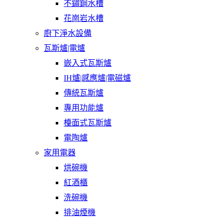
不鏽鋼水槽
花崗岩水槽
廚下淨水設備
瓦斯爐|電爐
嵌入式瓦斯爐
IH爐|感應爐|電磁爐
傳統瓦斯爐
專用功能爐
檯面式瓦斯爐
電陶爐
家用電器
烘碗機
紅酒櫃
洗碗機
排油煙機