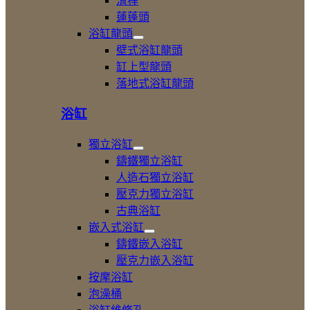
滑桿
浴
龍
蓮蓬頭
頭
浴缸龍頭
展
壁式浴缸龍頭
開
缸上型龍頭
浴
落地式浴缸龍頭
缸
龍
頭
浴缸
獨立浴缸
展
鑄鐵獨立浴缸
開
人造石獨立浴缸
獨
壓克力獨立浴缸
立
浴
古典浴缸
缸
嵌入式浴缸
展
鑄鐵嵌入浴缸
開
壓克力嵌入浴缸
嵌
按摩浴缸
入
式
泡澡桶
浴