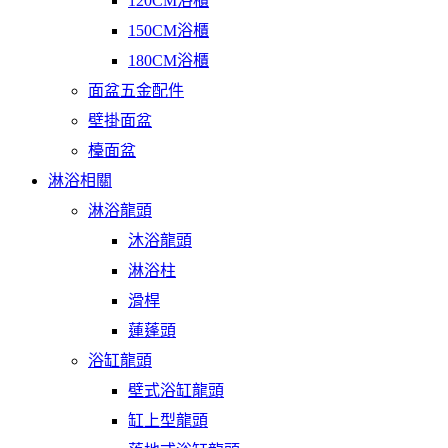
120CM浴櫃
150CM浴櫃
180CM浴櫃
面盆五金配件
壁掛面盆
檯面盆
淋浴相關
淋浴龍頭
沐浴龍頭
淋浴柱
滑桿
蓮蓬頭
浴缸龍頭
壁式浴缸龍頭
缸上型龍頭