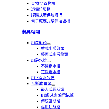
置物架|置物櫃
環保垃圾桶
腳踏式環保垃圾桶
電子感應式環保垃圾桶
廚具相關
廚房龍頭
展
壁式廚房龍頭
開
檯面式廚房龍頭
廚
廚房水槽
房
展
龍
不鏽鋼水槽
開
頭
花崗岩水槽
廚
廚下淨水設備
房
水
瓦斯爐|電爐
槽
展
嵌入式瓦斯爐
開
IH爐|感應爐|電磁爐
瓦
傳統瓦斯爐
斯
爐|
專用功能爐