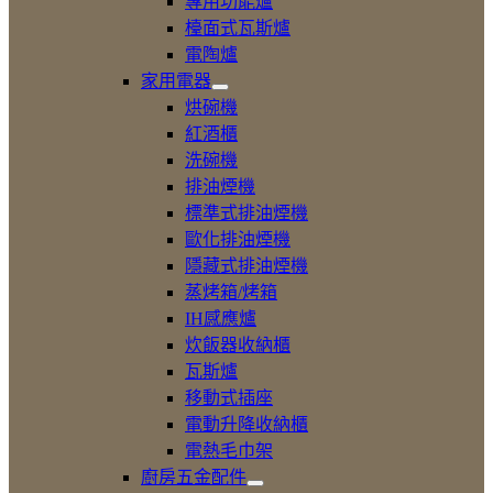
專用功能爐
電
檯面式瓦斯爐
爐
電陶爐
家用電器
展
烘碗機
開
紅酒櫃
家
洗碗機
用
電
排油煙機
器
標準式排油煙機
歐化排油煙機
隱藏式排油煙機
蒸烤箱/烤箱
IH感應爐
炊飯器收納櫃
瓦斯爐
移動式插座
電動升降收納櫃
電熱毛巾架
廚房五金配件