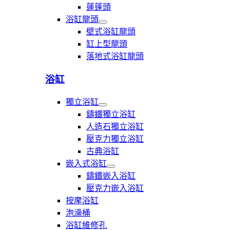
龍
蓮蓬頭
頭
浴缸龍頭
展
壁式浴缸龍頭
開
缸上型龍頭
浴
落地式浴缸龍頭
缸
龍
頭
浴缸
獨立浴缸
展
鑄鐵獨立浴缸
開
人造石獨立浴缸
獨
壓克力獨立浴缸
立
浴
古典浴缸
缸
嵌入式浴缸
展
鑄鐵嵌入浴缸
開
壓克力嵌入浴缸
嵌
按摩浴缸
入
式
泡澡桶
浴
浴缸維修孔
缸