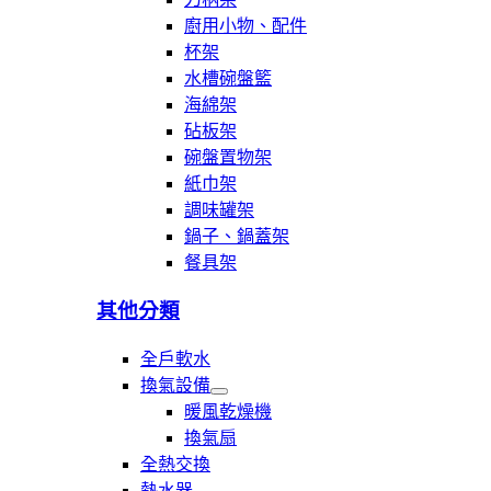
開
廚用小物、配件
廚
杯架
房
五
水槽碗盤籃
金
海綿架
配
砧板架
件
碗盤置物架
紙巾架
調味罐架
鍋子、鍋蓋架
餐具架
其他分類
全戶軟水
換氣設備
展
暖風乾燥機
開
換氣扇
換
全熱交換
氣
設
熱水器