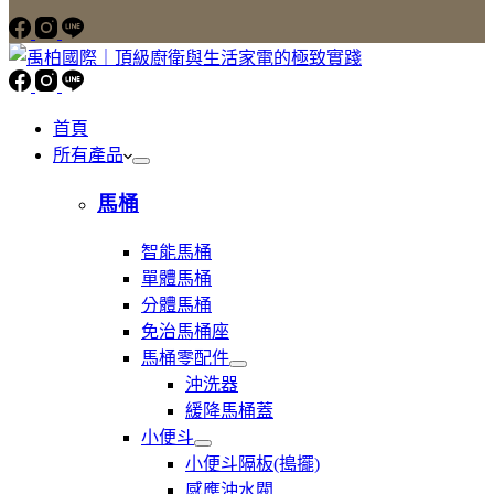
首頁
所有產品
馬桶
智能馬桶
單體馬桶
分體馬桶
免治馬桶座
馬桶零配件
展
沖洗器
開
緩降馬桶蓋
馬
小便斗
桶
展
零
小便斗隔板(搗擺)
開
配
感應沖水閥