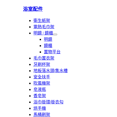
浴室配件
衛生紙架
電熱毛巾架
明鏡 | 鏡櫃
展
明鏡
開
鏡櫃
明
置物平台
鏡
|
毛巾置衣架
鏡
牙刷杯架
櫃
地板落水頭|集水槽
安全扶手
吹風機架
皂液瓶
香皂架
浴巾掛環|掛衣勾
烘手機
馬桶刷架