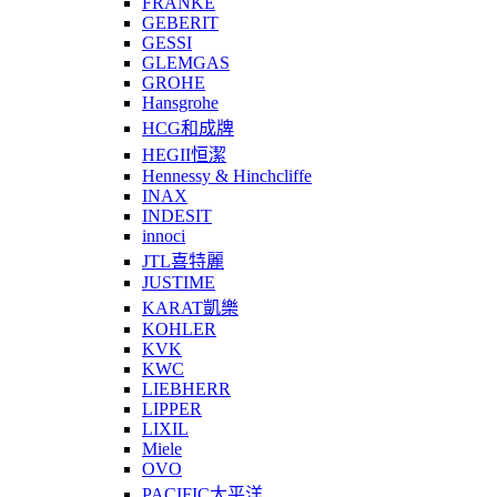
FRANKE
GEBERIT
GESSI
GLEMGAS
GROHE
Hansgrohe
HCG和成牌
HEGII恒潔
Hennessy & Hinchcliffe
INAX
INDESIT
innoci
JTL喜特麗
JUSTIME
KARAT凱樂
KOHLER
KVK
KWC
LIEBHERR
LIPPER
LIXIL
Miele
OVO
PACIFIC太平洋