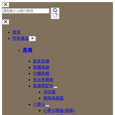
跳
至
主
找
要
不
內
首頁
到
容
所有產品
符
合
馬桶
條
件
智能馬桶
的
單體馬桶
結
分體馬桶
果
免治馬桶座
馬桶零配件
展
沖洗器
開
緩降馬桶蓋
馬
小便斗
桶
展
零
小便斗隔板(搗擺)
開
配