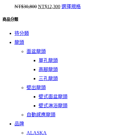
原
目
此
NT$
30,800
NT$
12,300
選擇規格
始
前
產
商品分類
價
價
品
格：
格：
有
待分類
NT$30,800。
NT$12,300。
多
龍頭
種
款
面盆龍頭
式。
單孔龍頭
可
高腳龍頭
在
三孔龍頭
產
品
壁出龍頭
頁
壁式面盆龍頭
面
壁式淋浴龍頭
選
自動感應龍頭
擇
選
品牌
項
ALASKA