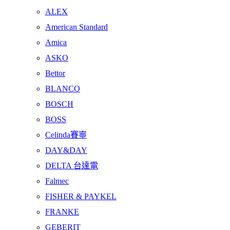
ALEX
American Standard
Amica
ASKO
Bettor
BLANCO
BOSCH
BOSS
Celinda賽寧
DAY&DAY
DELTA 台達電
Falmec
FISHER & PAYKEL
FRANKE
GEBERIT