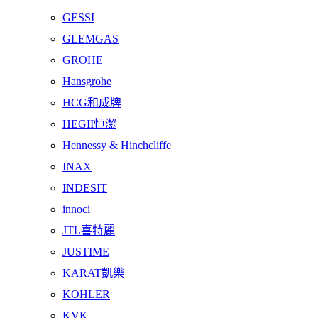
GESSI
GLEMGAS
GROHE
Hansgrohe
HCG和成牌
HEGII恒潔
Hennessy & Hinchcliffe
INAX
INDESIT
innoci
JTL喜特麗
JUSTIME
KARAT凱樂
KOHLER
KVK