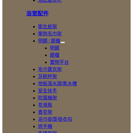
浴缸維修孔
缸
浴室配件
衛生紙架
電熱毛巾架
明鏡 | 鏡櫃
展
明鏡
開
鏡櫃
明
置物平台
鏡
|
毛巾置衣架
鏡
牙刷杯架
櫃
地板落水頭|集水槽
安全扶手
吹風機架
皂液瓶
香皂架
浴巾掛環|掛衣勾
烘手機