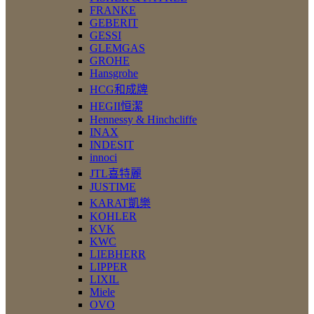
FRANKE
GEBERIT
GESSI
GLEMGAS
GROHE
Hansgrohe
HCG和成牌
HEGII恒潔
Hennessy & Hinchcliffe
INAX
INDESIT
innoci
JTL喜特麗
JUSTIME
KARAT凱樂
KOHLER
KVK
KWC
LIEBHERR
LIPPER
LIXIL
Miele
OVO