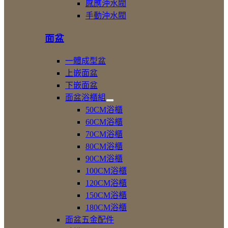
感應沖水閥
小
件
手動沖水閥
便
斗
面盆
一體成型盆
上嵌面盆
下嵌面盆
面盆浴櫃組
展
50CM浴櫃
開
60CM浴櫃
面
70CM浴櫃
盆
浴
80CM浴櫃
櫃
90CM浴櫃
組
100CM浴櫃
120CM浴櫃
150CM浴櫃
180CM浴櫃
面盆五金配件