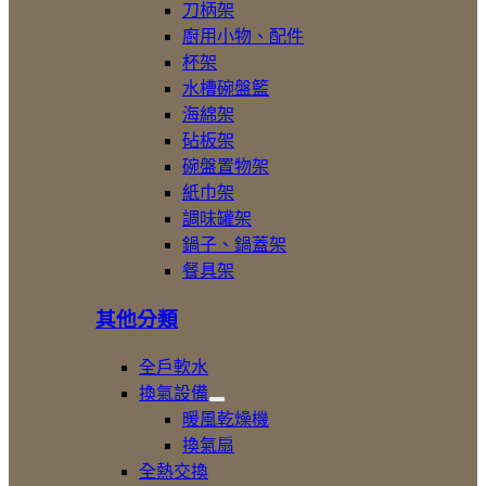
展
刀柄架
開
廚用小物、配件
廚
杯架
房
五
水槽碗盤籃
金
海綿架
配
砧板架
件
碗盤置物架
紙巾架
調味罐架
鍋子、鍋蓋架
餐具架
其他分類
全戶軟水
換氣設備
展
暖風乾燥機
開
換氣扇
換
全熱交換
氣