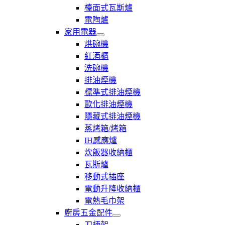
電
檯面式瓦斯爐
爐
電陶爐
家用電器
展
烘碗機
開
紅酒櫃
家
洗碗機
用
電
排油煙機
器
標準式排油煙機
歐化排油煙機
隱藏式排油煙機
蒸烤箱/烤箱
IH感應爐
炊飯器收納櫃
瓦斯爐
移動式插座
電動升降收納櫃
電熱毛巾架
廚房五金配件
展
刀柄架