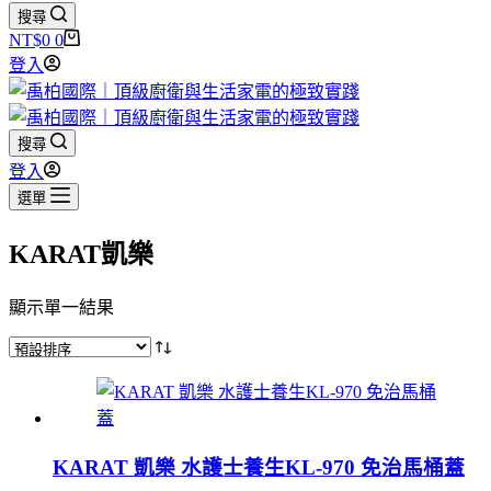
搜尋
NT$
0
0
購
登入
物
車
搜尋
登入
選單
KARAT凱樂
顯示單一結果
KARAT 凱樂 水護士養生KL-970 免治馬桶蓋