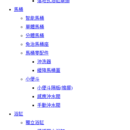
落地式浴缸龍頭
馬桶
智能馬桶
單體馬桶
分體馬桶
免治馬桶座
馬桶零配件
沖洗器
緩降馬桶蓋
小便斗
小便斗隔板(搗擺)
感應沖水閥
手動沖水閥
浴缸
獨立浴缸