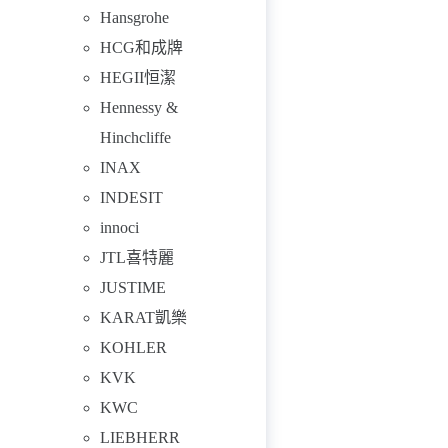
Hansgrohe
HCG和成牌
HEGII恒潔
Hennessy &
Hinchcliffe
INAX
INDESIT
innoci
JTL喜特麗
JUSTIME
KARAT凱樂
KOHLER
KVK
KWC
LIEBHERR