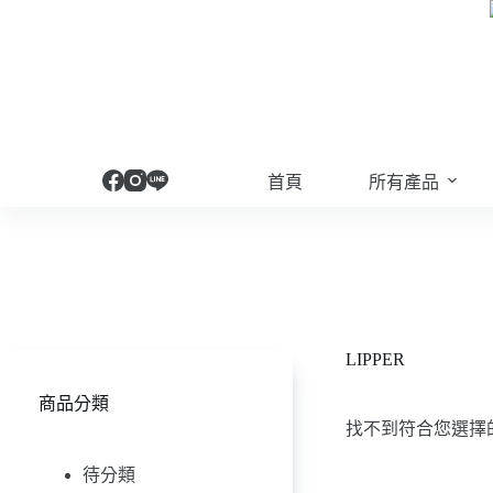
跳
至
主
要
內
容
首頁
所有產品
LIPPER
商品分類
找不到符合您選擇
待分類