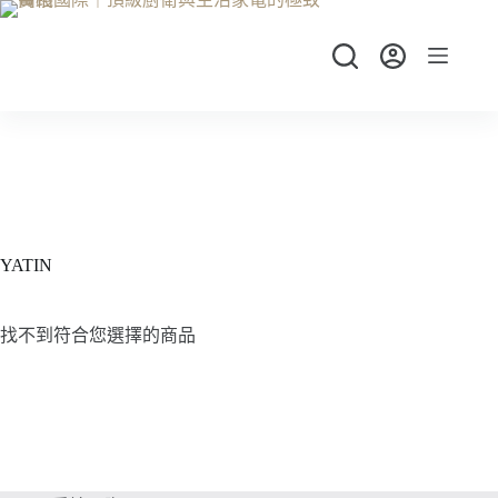
跳
至
主
要
內
容
YATIN
找不到符合您選擇的商品