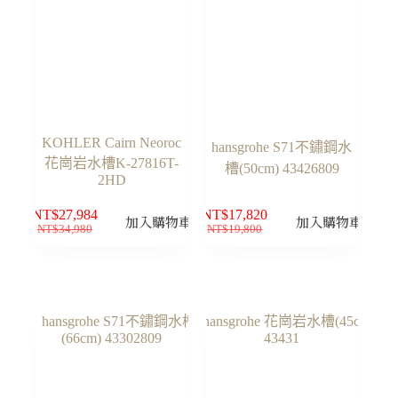
KOHLER Cairn Neoroc
hansgrohe S71不鏽鋼水
花崗岩水槽K-27816T-
槽(50cm) 43426809
2HD
NT$
27,984
NT$
17,820
加入購物車
加入購物車
NT$
34,980
NT$
19,800
原
目
原
目
始
前
始
前
價
價
價
價
格：
格：
格：
格：
NT$34,980。
NT$27,984。
NT$19,800。
NT$17,820。