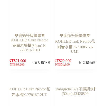
💖廚衛升級優惠💖
💖廚衛升級優惠💖
KOHLER Cairn Neoroc
KOHLER Task Neoroc花
花崗岩雙槽(84cm) K-
崗岩水槽 K-31085T-J-
27815T-2HD
UM1
NT$
21,900
NT$
29,900
加入購物車
加入購物車
NT$
36,200
NT$
51,300
原
目
原
目
始
前
始
前
價
價
價
價
格：
格：
格：
格：
NT$36,200。
NT$21,900。
NT$51,300。
NT$29,900。