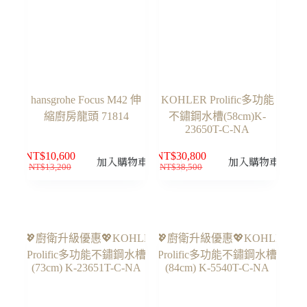
hansgrohe Focus M42 伸
KOHLER Prolific多功能
縮廚房龍頭 71814
不鏽鋼水槽(58cm)K-
23650T-C-NA
NT$
10,600
NT$
30,800
加入購物車
加入購物車
NT$
13,200
NT$
38,500
原
目
原
目
始
前
始
前
價
價
價
價
格：
格：
格：
格：
NT$13,200。
NT$10,600。
NT$38,500。
NT$30,800。