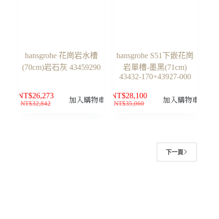
品
頁
面
選
hansgrohe 花崗岩水槽
hansgrohe S51下嵌花崗
擇
(70cm)岩石灰 43459290
岩單槽-墨黑(71cm)
選
43432-170+43927-000
項
NT$
26,273
NT$
28,100
加入購物車
加入購物車
NT$
32,842
NT$
35,060
原
目
原
目
始
前
始
前
價
價
價
價
格：
格：
格：
格：
NT$32,842。
NT$26,273。
NT$35,060。
NT$28,100。
下一頁