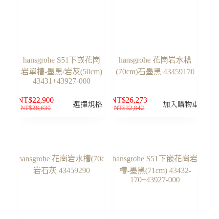
hansgrohe S51下嵌花崗
hansgrohe 花崗岩水槽
岩單槽-墨黑/岩灰(50cm)
(70cm)石墨黑 43459170
43431+43927-000
此
NT$
22,900
NT$
26,273
選擇規格
加入購物車
NT$
28,630
NT$
32,842
原
目
原
目
產
始
前
始
前
品
價
價
價
價
有
格：
格：
格：
格：
多
NT$28,630。
NT$22,900。
NT$32,842。
NT$26,273。
種
款
式。
可
在
產