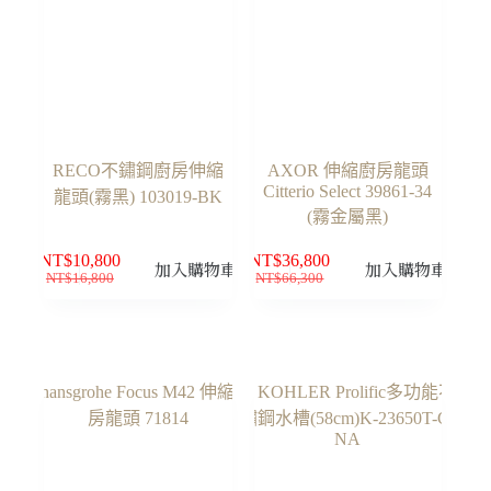
RECO不鏽鋼廚房伸縮
AXOR 伸縮廚房龍頭
Citterio Select 39861-34
龍頭(霧黑) 103019-BK
(霧金屬黑)
NT$
10,800
NT$
36,800
加入購物車
加入購物車
NT$
16,800
NT$
66,300
原
目
原
目
始
前
始
前
價
價
價
價
格：
格：
格：
格：
NT$16,800。
NT$10,800。
NT$66,300。
NT$36,800。