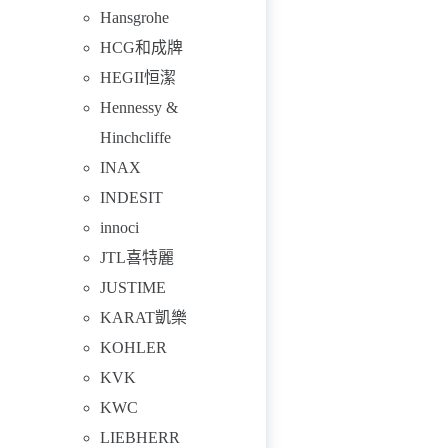
Hansgrohe
HCG和成牌
HEGII恒潔
Hennessy &
Hinchcliffe
INAX
INDESIT
innoci
JTL喜特麗
JUSTIME
KARAT凱樂
KOHLER
KVK
KWC
LIEBHERR