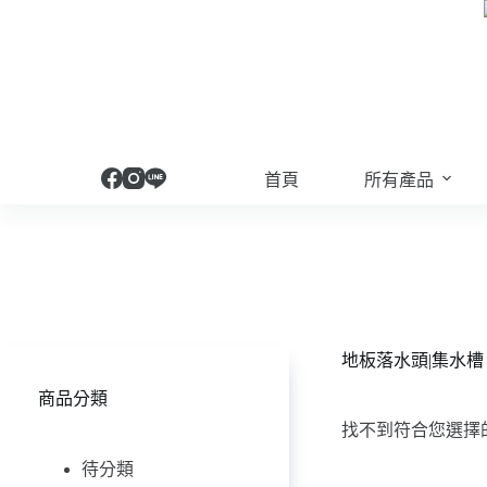
跳
至
主
要
內
容
首頁
所有產品
地板落水頭|集水槽
商品分類
找不到符合您選擇
待分類