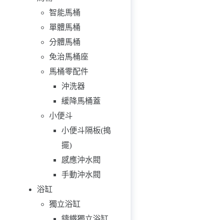
智能馬桶
單體馬桶
分體馬桶
免治馬桶座
馬桶零配件
沖洗器
緩降馬桶蓋
小便斗
小便斗隔板(搗
擺)
感應沖水閥
手動沖水閥
浴缸
獨立浴缸
鑄鐵獨立浴缸