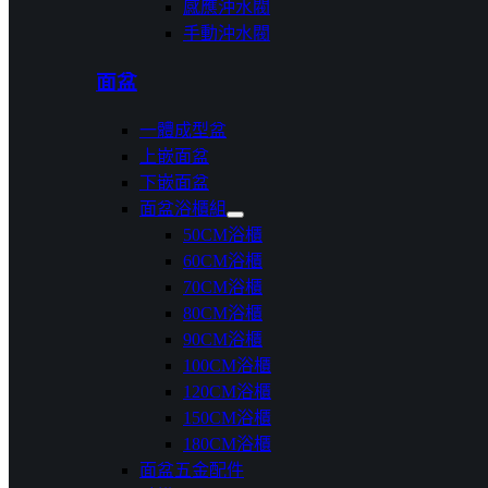
感應沖水閥
小
件
手動沖水閥
便
斗
面盆
一體成型盆
上嵌面盆
下嵌面盆
面盆浴櫃組
展
50CM浴櫃
開
60CM浴櫃
面
70CM浴櫃
盆
浴
80CM浴櫃
櫃
90CM浴櫃
組
100CM浴櫃
120CM浴櫃
150CM浴櫃
180CM浴櫃
面盆五金配件