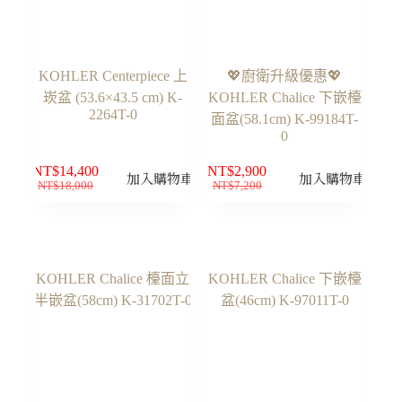
KOHLER Centerpiece 上
💖廚衛升級優惠💖
崁盆 (53.6×43.5 cm) K-
KOHLER Chalice 下嵌檯
2264T-0
面盆(58.1cm) K-99184T-
0
NT$
14,400
NT$
2,900
加入購物車
加入購物車
NT$
18,000
NT$
7,200
原
目
原
目
始
前
始
前
價
價
價
價
格：
格：
格：
格：
NT$18,000。
NT$14,400。
NT$7,200。
NT$2,900。