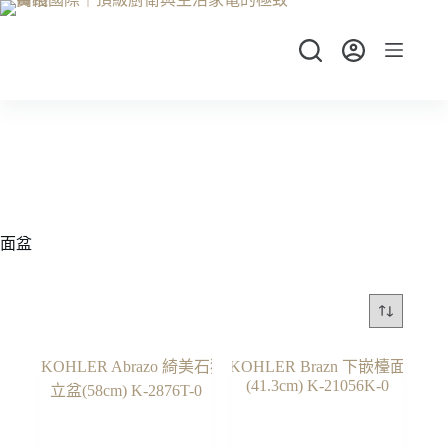
跳
至
主
要
內
容
面盆