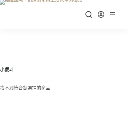
跳
至
主
要
內
容
小便斗
找不到符合您選擇的商品