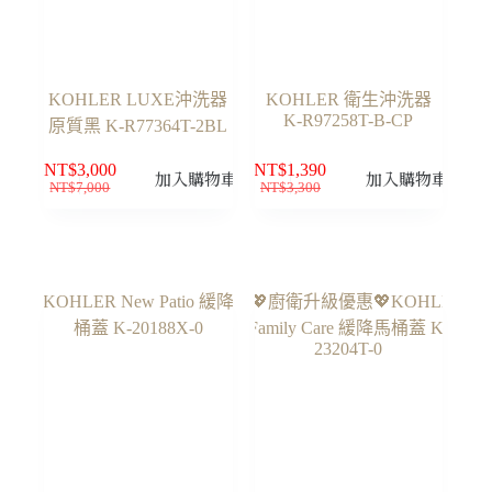
KOHLER LUXE沖洗器
KOHLER 衛生沖洗器
K-R97258T-B-CP
原質黑 K-R77364T-2BL
NT$
3,000
NT$
1,390
加入購物車
加入購物車
NT$
7,000
NT$
3,300
原
目
原
目
始
前
始
前
價
價
價
價
格：
格：
格：
格：
NT$7,000。
NT$3,000。
NT$3,300。
NT$1,390。