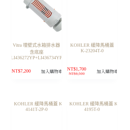
Vitra 埋壁式水箱排水器
KOHLER 緩降馬桶蓋
K-23204T-0
含底座
LI436272YP+LI436734YP
NT$
1,700
加入購物車
加入購物車
NT$
7,200
NT$
6,500
原
目
始
前
價
價
格：
格：
NT$6,500。
NT$1,700。