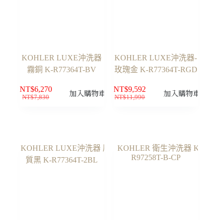
KOHLER LUXE沖洗器
KOHLER LUXE沖洗器-
霧銅 K-R77364T-BV
玫瑰金 K-R77364T-RGD
NT$
6,270
NT$
9,592
加入購物車
加入購物車
NT$
7,830
NT$
11,990
原
目
原
目
始
前
始
前
價
價
價
價
格：
格：
格：
格：
NT$7,830。
NT$6,270。
NT$11,990。
NT$9,592。