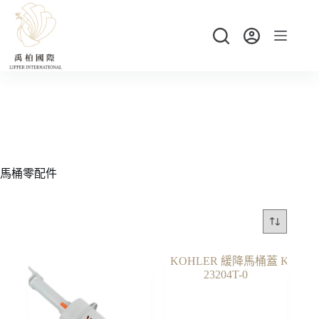
跳
至
主
要
內
容
馬桶零配件