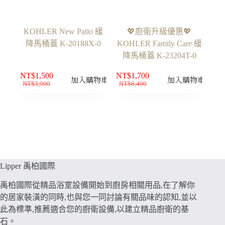
KOHLER New Patio 緩
💖廚衛升級優惠💖
降馬桶蓋 K-20188X-0
KOHLER Family Care 緩
降馬桶蓋 K-23204T-0
NT$
1,500
NT$
1,700
加入購物車
加入購物車
NT$
3,900
NT$
6,400
原
目
原
目
始
前
始
前
價
價
價
價
格：
格：
格：
格：
NT$3,900。
NT$1,500。
NT$6,400。
NT$1,700。
Lipper 禹柏國際
禹柏國際從精品浴室設備開始到廚房相關用品,在了解你
的居家裝潢的同時,也與您一同討論有關品味的認知,並以
此為標準,推薦適合您的廚衛設備,以建立精品廚衛的基
石。