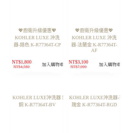
💖廚衛升級優惠💖
💖廚衛升級優惠💖
KOHLER LUXE 沖洗
KOHLER LUXE 沖洗
器-鉻色 K-R77364T-CP
器-法蘭金 K-R77364T-
AF
NT$
1,800
NT$
3,100
加入購物車
加入購物車
NT$
4,580
NT$
7,000
原
目
原
目
始
前
始
前
價
價
價
價
格：
格：
格：
格：
NT$4,580。
NT$1,800。
NT$7,000。
NT$3,100。